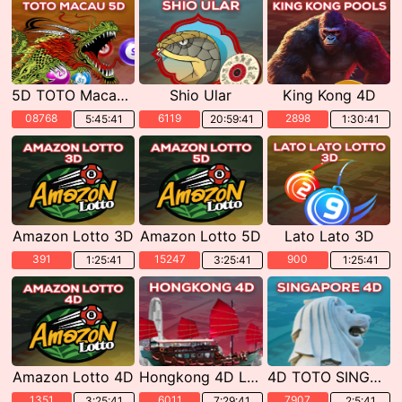
5D TOTO Macau POOLS
Shio Ular
King Kong 4D
08768
6119
2898
5:45:40
20:59:40
1:30:40
Amazon Lotto 3D
Amazon Lotto 5D
Lato Lato 3D
391
15247
900
1:25:40
3:25:40
1:25:40
Amazon Lotto 4D
Hongkong 4D Lotto
4D TOTO SINGAPORE POOLS
1351
6011
7907
3:25:40
7:29:40
2:5:40