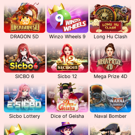
DRAGON 5D
Winzo Wheels 9
Long Hu Clash
SICBO 6
Sicbo 12
Mega Prize 4D
Sicbo Lottery
Dice of Geisha
Naval Bomber