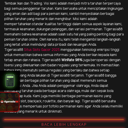
Tembak Ikan dan Trading. Visi kami adalah menjadi mitra taruhan terpercaya
bagi semua penggemar taruhan. Kami berusaha untuk menciptakan lingkungan
yang aman dan adil bagi para pemain kami, sambil menyediakan berbagai
pilihan taruhan yang menarik dan menghibur. Misi kami adalah
mempertahankan standar kualitas tertinggi dalam semua aspek layanan kami,
termasuk keamanan, dukungan pelanggan, dan variasi permainan. Tigerasia88
memahami bahwa keamanan adalah salah satu hal yang paling penting bagi para
pemain taruhan online. Oleh karena itu, kami telah mengambil langkah-langkah
yang ketat untuk melindungi data pribadi dan keuangan Anda.
Tigerasia88
Situs Slots Gacor 2025
menggunakan teknologi enkripsi tinggi
untuk memastikan bahwa semua informasi yang Anda berikan kepada kami
tetap aman dan rahasia. Tigerasia88
WinRate 98%
juga beroperasi dengan
lisensi yang dikeluarkan oleh badan regulasi yang terkemuka. Ini memastikan
bahwa kami mematuhi semua regulasi yang berlaku dan bahwa setiap
transaksi yang Anda lakukan di Tigerasia88 terjamin. Tigerasia88 bangga
menyediakan berbagai pilihan taruhan yang dapat memenuhi semua
preferensi Anda. Jika Anda adalah penggemar olahraga, Anda dapat
memasang taruhan pada berbagai acara olahraga, mulai dari sepak bola
hingga balap kuda. Kami juga memiliki berbagai permainan kasino yang
mencakup slot, blackjack, roulette, dan banyak lagi. Tigerasia88 berusaha
untuk terus memperluas portofolio permainan kami agar Anda selalu memiliki
sesuatu yang menarik untuk dinikmati.
BACA LEBIH LENGKAP