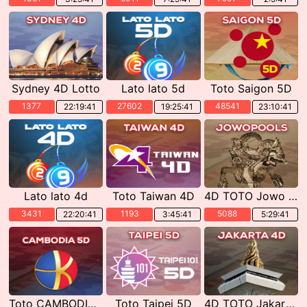
Sydney 4D Lotto
Lato lato 5d
Toto Saigon 5D
1377
27602
48541
22:19:40
19:25:40
23:10:40
Lato lato 4d
Toto Taiwan 4D
4D TOTO Jowo POOLS
3431
1193
5088
22:20:40
3:45:40
5:29:40
Toto CAMBODIA 5D
Toto Taipei 5D
4D TOTO Jakarta POOLS