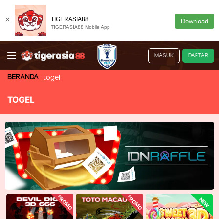
×
TIGERASIA88
Download
TIGERASIA88 Mobile App
MASUK
DAFTAR
BERANDA
togel
TOGEL
PROMO
PROMO
NEW