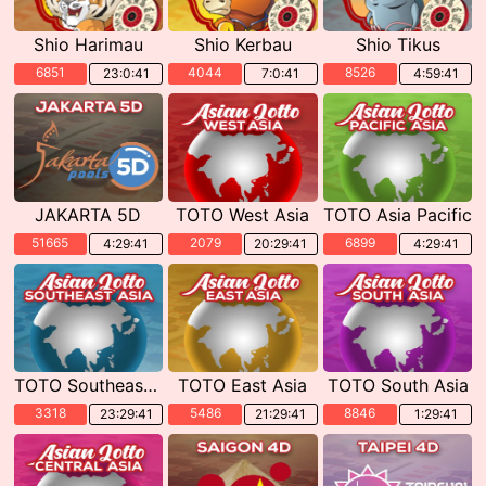
Shio Harimau
Shio Kerbau
Shio Tikus
6851
4044
8526
23:0:40
7:0:40
4:59:40
JAKARTA 5D
TOTO West Asia
TOTO Asia Pacific
51665
2079
6899
4:29:40
20:29:40
4:29:40
TOTO Southeast Asia
TOTO East Asia
TOTO South Asia
3318
5486
8846
23:29:40
21:29:40
1:29:40