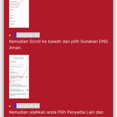
Langkah #3
Kemudian Scroll ke bawah dan pilih Gunakan DNS
Aman.
Langkah #4
Kemudian silahkan anda Pilih Penyedia Lain dan