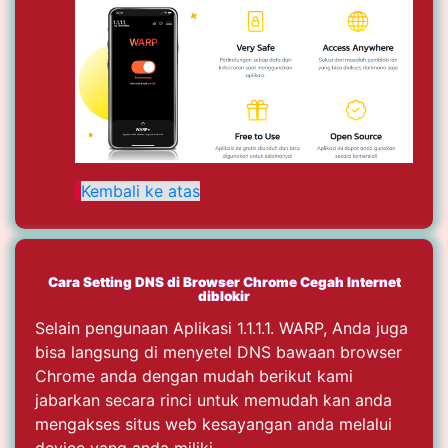
Kembali ke atas
Cara Setting DNS di Browser Chrome Cegah Internet
diblokir
Selain pengunaan Aplikasi 1.1.1.1. WARP, Anda juga
bisa langsung di menyetel DNS bawaan browser
Chrome anda dengan mudah berikut kami
jabarkan secara rinci untuk memudah kan anda
mengakses situs web kesayangan anda melalui