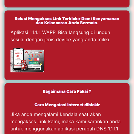
Solusi Mengakses Link Terblokir Demi Kenyamanan
dan Kelancaran Anda Bermain.
Aplikasi 1.1.1.1. WARP, Bisa langsung di unduh
sesuai dengan jenis device yang anda miliki.
Bagaimana Cara Pakai ?
Cara Mengatasi Internet diblokir
Jika anda mengalami kendala saat akan
mengakses Link kami, maka kami sarankan anda
untuk menggunakan aplikasi perubah DNS 1.1.1.1