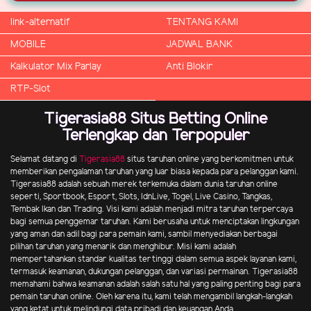
link-alternatif
TENTANG KAMI
MOBILE
JADWAL BANK
Kalkulator Mix Parlay
Anti Blokir
RTP-Slot
Tigerasia88 Situs Betting Online
Terlengkap dan Terpopuler
Selamat datang di
Tigerasia88
situs taruhan online yang berkomitmen untuk
memberikan pengalaman taruhan yang luar biasa kepada para pelanggan kami.
Tigerasia88 adalah sebuah merek terkemuka dalam dunia taruhan online
seperti, Sportbook, Esport, Slots, IdnLive, Togel, Live Casino, Tangkas,
Tembak Ikan dan Trading. Visi kami adalah menjadi mitra taruhan terpercaya
bagi semua penggemar taruhan. Kami berusaha untuk menciptakan lingkungan
yang aman dan adil bagi para pemain kami, sambil menyediakan berbagai
pilihan taruhan yang menarik dan menghibur. Misi kami adalah
mempertahankan standar kualitas tertinggi dalam semua aspek layanan kami,
termasuk keamanan, dukungan pelanggan, dan variasi permainan. Tigerasia88
memahami bahwa keamanan adalah salah satu hal yang paling penting bagi para
pemain taruhan online. Oleh karena itu, kami telah mengambil langkah-langkah
yang ketat untuk melindungi data pribadi dan keuangan Anda.