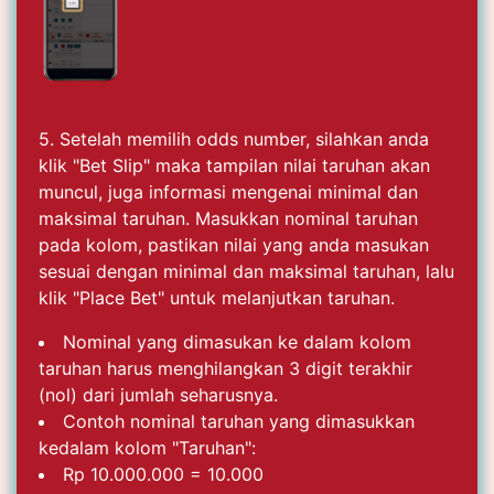
5. Setelah memilih odds number, silahkan anda
klik "Bet Slip" maka tampilan nilai taruhan akan
muncul, juga informasi mengenai minimal dan
maksimal taruhan. Masukkan nominal taruhan
pada kolom, pastikan nilai yang anda masukan
sesuai dengan minimal dan maksimal taruhan, lalu
klik "Place Bet" untuk melanjutkan taruhan.
Nominal yang dimasukan ke dalam kolom
taruhan harus menghilangkan 3 digit terakhir
(nol) dari jumlah seharusnya.
Contoh nominal taruhan yang dimasukkan
kedalam kolom "Taruhan":
Rp 10.000.000 = 10.000