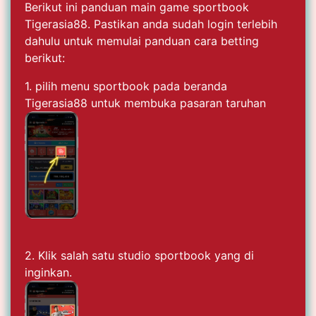
Berikut ini panduan main game sportbook
Tigerasia88. Pastikan anda sudah login terlebih
dahulu untuk memulai panduan cara betting
berikut:
1. pilih menu sportbook pada beranda
Tigerasia88 untuk membuka pasaran taruhan
2. Klik salah satu studio sportbook yang di
inginkan.