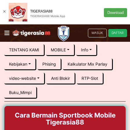
×
TIGERASIA88
Download
TIGERASIA88 Mobile App
MASUK
DAFTAR
TENTANG KAMI
MOBILE
Info
Kebijakan
Phising
Kalkulator Mix Parlay
video-website
Anti Blokir
RTP-Slot
Buku_Mimpi
Cara Bermain Sportbook Mobile
Tigerasia88