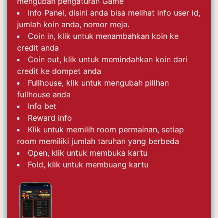
mengubah pengaturan Game
Info Panel, disini anda bisa melihat info user id,
jumlah koin anda, nomor meja.
Coin in, klik untuk menambahkan koin ke
credit anda
Coin out, klik untuk memindahkan koin dari
credit ke dompet anda
Fullhouse, klik untuk mengubah pilihan
fullhouse anda
Info bet
Reward info
Klik untuk memilih room permainan, setiap
room memiliki jumlah taruhan yang berbeda
Open, klik untuk membuka kartu
Fold, klik untuk membuang kartu