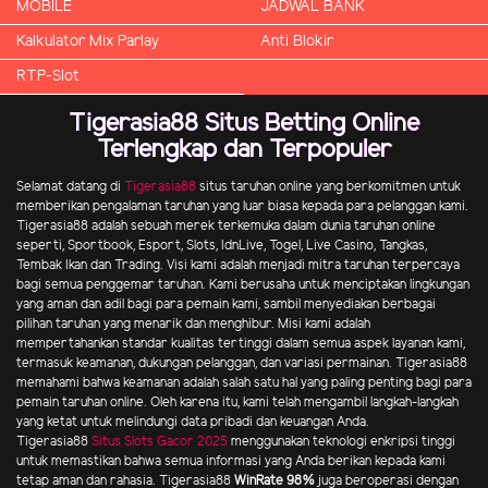
MOBILE
JADWAL BANK
Kalkulator Mix Parlay
Anti Blokir
RTP-Slot
Tigerasia88 Situs Betting Online
Terlengkap dan Terpopuler
Selamat datang di
Tigerasia88
situs taruhan online yang berkomitmen untuk
memberikan pengalaman taruhan yang luar biasa kepada para pelanggan kami.
Tigerasia88 adalah sebuah merek terkemuka dalam dunia taruhan online
seperti, Sportbook, Esport, Slots, IdnLive, Togel, Live Casino, Tangkas,
Tembak Ikan dan Trading. Visi kami adalah menjadi mitra taruhan terpercaya
bagi semua penggemar taruhan. Kami berusaha untuk menciptakan lingkungan
yang aman dan adil bagi para pemain kami, sambil menyediakan berbagai
pilihan taruhan yang menarik dan menghibur. Misi kami adalah
mempertahankan standar kualitas tertinggi dalam semua aspek layanan kami,
termasuk keamanan, dukungan pelanggan, dan variasi permainan. Tigerasia88
memahami bahwa keamanan adalah salah satu hal yang paling penting bagi para
pemain taruhan online. Oleh karena itu, kami telah mengambil langkah-langkah
yang ketat untuk melindungi data pribadi dan keuangan Anda.
Tigerasia88
Situs Slots Gacor 2025
menggunakan teknologi enkripsi tinggi
untuk memastikan bahwa semua informasi yang Anda berikan kepada kami
tetap aman dan rahasia. Tigerasia88
WinRate 98%
juga beroperasi dengan