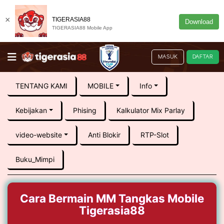
×
TIGERASIA88
Download
TIGERASIA88 Mobile App
MASUK
DAFTAR
TENTANG KAMI
MOBILE
Info
Kebijakan
Phising
Kalkulator Mix Parlay
video-website
Anti Blokir
RTP-Slot
Buku_Mimpi
Cara Bermain MM Tangkas Mobile
Tigerasia88