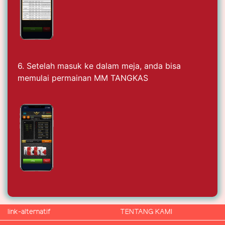
6. Setelah masuk ke dalam meja, anda bisa
memulai permainan MM TANGKAS
link-alternatif
TENTANG KAMI