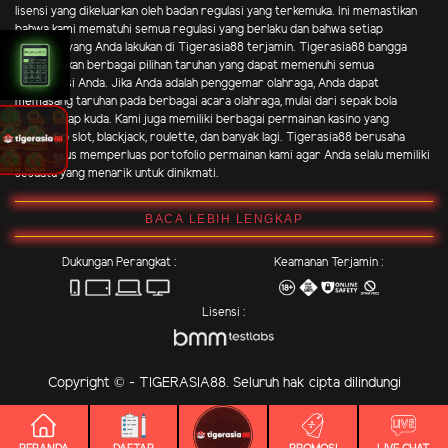
lisensi yang dikeluarkan oleh badan regulasi yang terkemuka. Ini memastikan
bahwa kami mematuhi semua regulasi yang berlaku dan bahwa setiap
transaksi yang Anda lakukan di Tigerasia88 terjamin. Tigerasia88 bangga
menyediakan berbagai pilihan taruhan yang dapat memenuhi semua
preferensi Anda. Jika Anda adalah penggemar olahraga, Anda dapat
memasang taruhan pada berbagai acara olahraga, mulai dari sepak bola
hingga balap kuda. Kami juga memiliki berbagai permainan kasino yang
mencakup slot, blackjack, roulette, dan banyak lagi. Tigerasia88 berusaha
untuk terus memperluas portofolio permainan kami agar Anda selalu memiliki
sesuatu yang menarik untuk dinikmati.
BACA LEBIH LENGKAP
Dukungan Perangkat :
Keamanan Terjamin :
Lisensi :
Copyright © - TIGERASIA88. Seluruh hak cipta dilindungi