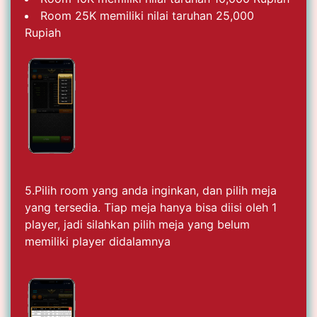
Room 25K memiliki nilai taruhan 25,000
Rupiah
5.Pilih room yang anda inginkan, dan pilih meja
yang tersedia. Tiap meja hanya bisa diisi oleh 1
player, jadi silahkan pilih meja yang belum
memiliki player didalamnya