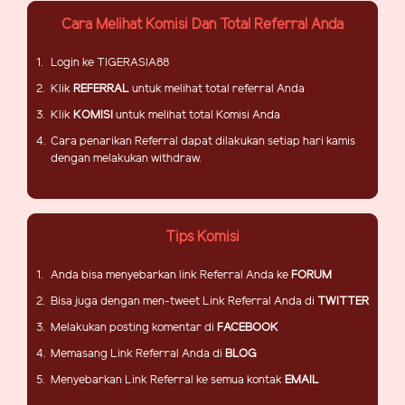
Cara Melihat Komisi Dan Total Referral Anda
1.
Login ke TIGERASIA88
2.
Klik
REFERRAL
untuk melihat total referral Anda
3.
Klik
KOMISI
untuk melihat total Komisi Anda
4.
Cara penarikan Referral dapat dilakukan setiap hari kamis
dengan melakukan withdraw.
Tips Komisi
1.
Anda bisa menyebarkan link Referral Anda ke
FORUM
2.
Bisa juga dengan men-tweet Link Referral Anda di
TWITTER
3.
Melakukan posting komentar di
FACEBOOK
4.
Memasang Link Referral Anda di
BLOG
5.
Menyebarkan Link Referral ke semua kontak
EMAIL