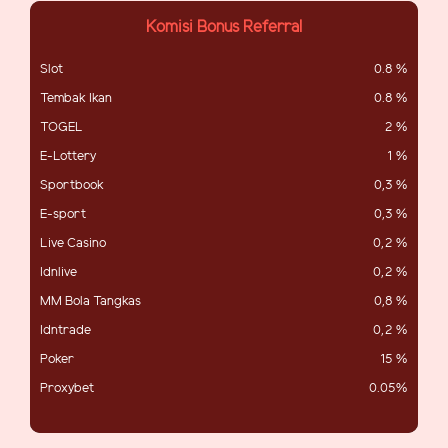
Komisi Bonus Referral
Slot
0.8 %
Tembak Ikan
0.8 %
TOGEL
2 %
E-Lottery
1 %
Sportbook
0,3 %
E-sport
0,3 %
Live Casino
0,2 %
Idnlive
0,2 %
MM Bola Tangkas
0,8 %
Idntrade
0,2 %
Poker
15 %
Proxybet
0.05%