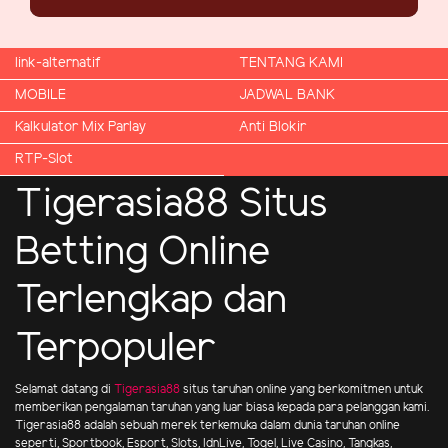
link-alternatif
TENTANG KAMI
MOBILE
JADWAL BANK
Kalkulator Mix Parlay
Anti Blokir
RTP-Slot
Tigerasia88 Situs
Betting Online
Terlengkap dan
Terpopuler
Selamat datang di
Tigerasia88
situs taruhan online yang berkomitmen untuk
memberikan pengalaman taruhan yang luar biasa kepada para pelanggan kami.
Tigerasia88 adalah sebuah merek terkemuka dalam dunia taruhan online
seperti, Sportbook, Esport, Slots, IdnLive, Togel, Live Casino, Tangkas,