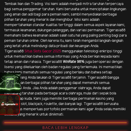
Tembak Ikan dan Trading. Visi kami adalah menjadi mitra taruhan terpercaya
bagi semua penggemar taruhan. Kami berusaha untuk menciptakan lingkungan
yang aman dan adil bagi para pemain kami, sambil menyediakan berbagai
pilihan taruhan yang menarik dan menghibur. Misi kami adalah
mempertahankan standar kualitas tertinggi dalam semua aspek layanan kami,
termasuk keamanan, dukungan pelanggan, dan variasi permainan. Tigerasia88
memahami bahwa keamanan adalah salah satu hal yang paling penting bagi para
pemain taruhan online. Oleh karena itu, kami telah mengambil langkah-langkah
yang ketat untuk melindungi data pribadi dan keuangan Anda.
Tigerasia88
Situs Slots Gacor 2025
menggunakan teknologi enkripsi tinggi
untuk memastikan bahwa semua informasi yang Anda berikan kepada kami
tetap aman dan rahasia. Tigerasia88
WinRate 98%
juga beroperasi dengan
lisensi yang dikeluarkan oleh badan regulasi yang terkemuka. Ini memastikan
bahwa kami mematuhi semua regulasi yang berlaku dan bahwa setiap
transaksi yang Anda lakukan di Tigerasia88 terjamin. Tigerasia88 bangga
menyediakan berbagai pilihan taruhan yang dapat memenuhi semua
preferensi Anda. Jika Anda adalah penggemar olahraga, Anda dapat
memasang taruhan pada berbagai acara olahraga, mulai dari sepak bola
hingga balap kuda. Kami juga memiliki berbagai permainan kasino yang
mencakup slot, blackjack, roulette, dan banyak lagi. Tigerasia88 berusaha
untuk terus memperluas portofolio permainan kami agar Anda selalu memiliki
sesuatu yang menarik untuk dinikmati.
BACA LEBIH LENGKAP