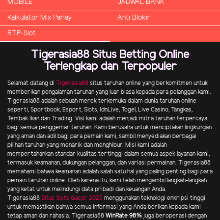
MOBILE
JADWAL BANK
Kalkulator Mix Parlay
Anti Blokir
RTP-Slot
Tigerasia88 Situs Betting Online
Terlengkap dan Terpopuler
Selamat datang di
Tigerasia88
situs taruhan online yang berkomitmen untuk
memberikan pengalaman taruhan yang luar biasa kepada para pelanggan kami.
Tigerasia88 adalah sebuah merek terkemuka dalam dunia taruhan online
seperti, Sportbook, Esport, Slots, IdnLive, Togel, Live Casino, Tangkas,
Tembak Ikan dan Trading. Visi kami adalah menjadi mitra taruhan terpercaya
bagi semua penggemar taruhan. Kami berusaha untuk menciptakan lingkungan
yang aman dan adil bagi para pemain kami, sambil menyediakan berbagai
pilihan taruhan yang menarik dan menghibur. Misi kami adalah
mempertahankan standar kualitas tertinggi dalam semua aspek layanan kami,
termasuk keamanan, dukungan pelanggan, dan variasi permainan. Tigerasia88
memahami bahwa keamanan adalah salah satu hal yang paling penting bagi para
pemain taruhan online. Oleh karena itu, kami telah mengambil langkah-langkah
yang ketat untuk melindungi data pribadi dan keuangan Anda.
Tigerasia88
Situs Slots Gacor 2025
menggunakan teknologi enkripsi tinggi
untuk memastikan bahwa semua informasi yang Anda berikan kepada kami
tetap aman dan rahasia. Tigerasia88
WinRate 98%
juga beroperasi dengan