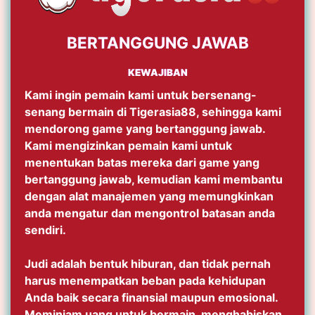
BERTANGGUNG JAWAB
KEWAJIBAN
Kami ingin pemain kami untuk bersenang-
senang bermain di Tigerasia88, sehingga kami
mendorong game yang bertanggung jawab.
Kami mengizinkan pemain kami untuk
menentukan batas mereka dari game yang
bertanggung jawab, kemudian kami membantu
dengan alat manajemen yang memungkinkan
anda mengatur dan mengontrol batasan anda
sendiri.
Judi adalah bentuk hiburan, dan tidak pernah
harus menempatkan beban pada kehidupan
Anda baik secara finansial maupun emosional.
Meminjam uang untuk bermain, menghabiskan