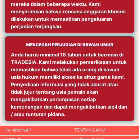
mereka dalam beberapa waktu. Kami
menyarankan bahwa rencana anggaran khusus
dilakukan untuk memastikan pengeluaran
perjudian terjangkau.
MENCEGAH PERJUDIAN DI BAWAH UMUR
Anda harus minimal 18 tahun untuk bermain di
TRADESIA. Kami melakukan pemeriksaan untuk
memastikan bahwa tidak ada orang di bawah
usia hukum memiliki akses ke situs game kami.
Penyediaan informasi yang tidak akurat atau
tidak jujur tentang usia pemain akan
mengakibatkan perampasan setiap
kemenangan dan dapat mengakibatkan sipil dan
/ atau tuntutan pidana.
link-alternatif
TENTANG KAMI