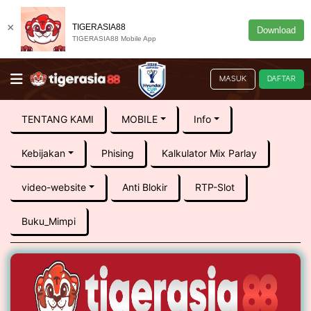
×
TIGERASIA88
Download
TIGERASIA88 Mobile App
MASUK
DAFTAR
TENTANG KAMI
MOBILE
Info
Kebijakan
Phising
Kalkulator Mix Parlay
video-website
Anti Blokir
RTP-Slot
Buku_Mimpi